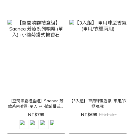
【空間噴霧禮盒組】Saanea 芳
【3入組】 車用球型香氛 (車用/衣
療系列噴霧 (單入)+小雛菊掛式擴
櫃兩用)
香石
NT$799
NT$699
NT$1,197