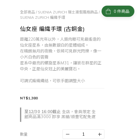
件商品
全部商品
/
SUENIA ZURICH 瑞士渡假風格飾品
/
SUENIA ZURICH 編織手環
仙女座 編織手環 (古銅金)
距離220萬光年以外，人類肉眼可見最遙遠的
仙女座星系，由無數銀白的星體組成。
在晴朗無月的夜晚，依稀可見群光閃爍，像一
小片白色的雲霧
星系中最亮的螺旋星系M31，鑲嵌在群星的正
中央，正是仙女冠上的美麗寶石。
可調式編織繩結，可依手圍調整大小
NT$1,380
至
12/30 16:00
截止
全店，會員限定 全
館商品滿3000 即享 黑貓/順豐宅配免運
數量