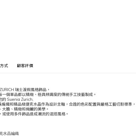
方式
顧客評價
 ZURICH
瑞士渡假風格飾品，
每一個單品都以精緻、極具辨識度的傳統手工技藝製成。
uenia Zurich,
水晶珠編織和精品級捷克水晶作為設計主軸，合諧
的色彩配置與嚴格工藝
切割
標準，
、大膽、精緻和絢麗的美學。
，或使用多件飾品達成潮流的混搭風格。
捷克水晶編織