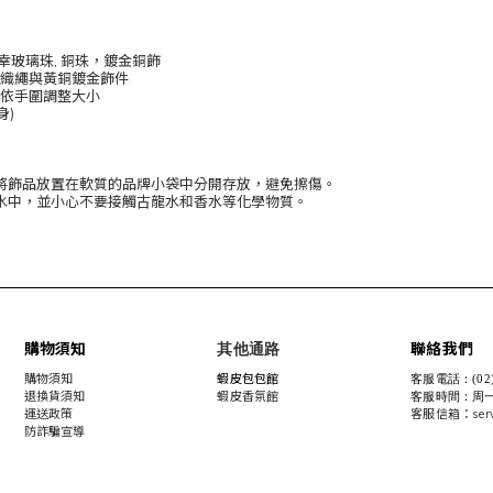
御幸玻璃珠, 銅珠，鍍金銅飾
棉織繩與黃銅鍍金飾件
可依手圍調整大小
身)
將飾品放置在軟質的品牌小袋中分開存放，避免擦傷。
水中，並小心不要接觸古龍水和香水等化學物質。
購物須知
聯絡我們
其他通路
購物須知
蝦皮包包館
客服電話：(02)8
退換貨須知
蝦皮香氛館
客服時間：周一至周
運送政策
客服信箱：servic
防詐騙宣導