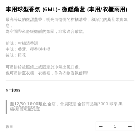
車用球型香氛 (6ML)- 微醺桑葚 (車用/衣櫃兩用)
最高等級的微甜薰香，明亮而愉悅的柑橘清香，和深沉的桑葚果實氣
息，
為空間帶來舒緩微醺的氛圍，非常適合放鬆。
前味：柑橘清香調
中味：桑葚、椰香與柳橙 
後味：橙花
可吊掛於後照鏡上或固定於冷氣出風口處。
也可吊掛至衣櫃、衣櫥裡，作為衣物香氛使用!
NT$399
至
12/30 16:00
截止
全店，會員限定 全館商品滿3000 即享 黑
貓/順豐宅配免運
數量