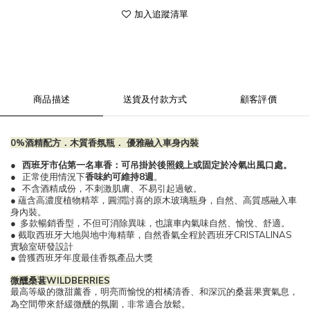
加入追蹤清單
商品描述
送貨及付款方式
顧客評價
0%
酒精配方
．
木質香氛瓶
．
優雅融入
車身內裝
●
西班牙市佔第一名車香：可吊掛於後照鏡上或固定於冷氣出風口處。
●
正常使用情況下
香味約可維持
8
週
。
●
不含酒精成份，不刺激肌膚、不易引起過敏。
●
蘊含高濃度植物精萃，圓潤討喜的原木玻璃瓶身，自然、高質感融入車
身內裝。
●
多款暢銷香型，不但可消除異味，也讓車內氣味自然、愉悅、舒適。
●
截取西班牙大地與地中海精華，自然香氣全程於西班牙
CRISTALINAS
實驗室研發設計
●
曾獲西班牙年度最佳香氛產品大獎
微醺桑葚
WILDBERRIES
最高等級的微甜薰香，明亮而愉悅的柑橘清香、和深沉的桑葚果實氣息，
為空間帶來舒緩微醺的氛圍，非常適合放鬆。