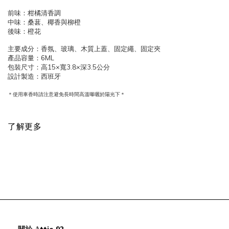
前味：柑橘清香調
中味：桑葚、椰香與柳橙
後味：橙花
主要成分：香氛、玻璃、木質上蓋、固定繩、固定夾
產品容量：
6ML
包裝尺寸：高
15
×寬
3.8
×深
3.5
公分
設計製造：西班牙
＊
使用車香時請注意避免長時間高溫曝曬於陽光下
＊
了解更多