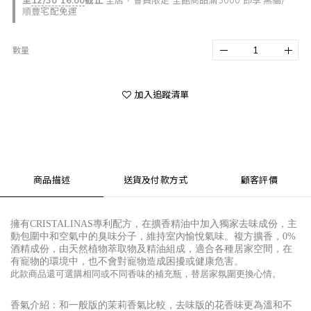
至
12/30 16:00
截止
全店，會員限定 全館商品滿3000 即享 黑貓/
順豐宅配免運
數量
加入追蹤清單
商品描述
送貨及付款方式
顧客評價
擁有
CRISTALINAS
專利配方，在擴香精油中加入獨家去味成份，主
動包圍中和空氣中的臭味分子，維持室內愉悅氣味。複方擴香，
0%
酒精成份，由天然植物萃取物及精油組成，適合各種居家空間，在
有寵物的環境中，也不會對寵物造成困擾或健康危害。
此款商品還可選購相同或不同香味的補充瓶，替居家氛圍更換心情。
香氣介紹：和一般版的茉莉香氣比較，去味版的花香味更為溫和不