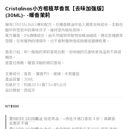
Cristalinas小方框植萃香氛【去味加強版】
(30ML)- -暖香茉莉
擁有CRISTALINAS專利配方，在擴香精油中加入獨家去味成份，主動包
圍中和空氣中的臭味分子，維持室內愉悅氣味。
複方擴香，0%酒精成份，由天然植物萃取物及精油組成，適合各種居家
空間，在有寵物的環境中，也不會對寵物造成困擾或健康危害。
香氣介紹：和一般版的茉莉香氣比較，去味版的花香味更為溫和不具侵
略性。
是夏日傍晚，暖香浮動的親切香氣。
主要成分：香氛 、薰香竹5、玻璃、木質基座
產品容量：30ML
包裝尺寸：約高20.5×寬7.5×深5公分
設計開發：西班牙
NT$590
至
08/30 16:00
截止
指定商品，⭐西班牙進口香氛 4 折｜典藏香
氣售完不補