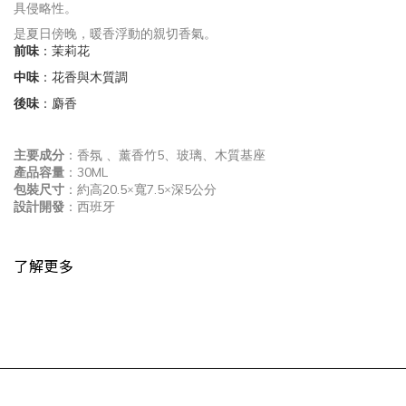
具侵略性。
是夏日傍晚，暖香浮動的親切香氣。
前味
：茉莉花
中味
：花香與木質調
後味
：麝香
5
主要成分
：香氛 、薰香竹
、玻璃、木質基座
30ML
產品容量
：
20.5
7.5
5
包裝尺寸
：約高
×寬
×深
公分
設計開發
：西班牙
了解更多