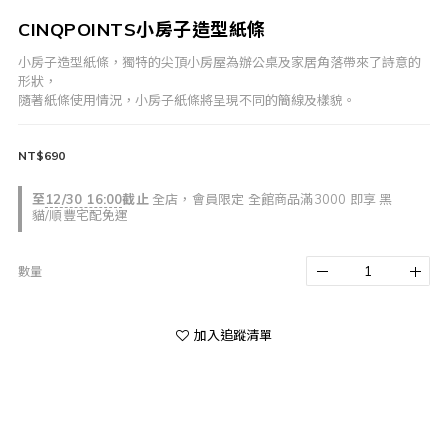
CINQPOINTS小房子造型紙條
小房子造型紙條，獨特的尖頂小房屋為辦公桌及家居角落帶來了詩意的
形狀，
隨著紙條使用情況，小房子紙條將呈現不同的簡線及樣貌。
NT$690
至
12/30 16:00
截止
全店，會員限定 全館商品滿3000 即享 黑
貓/順豐宅配免運
數量
加入追蹤清單