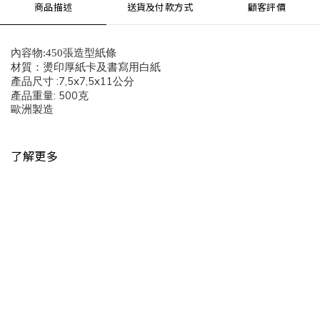
商品描述
送貨及付款方式
顧客評價
內容物
:450
張造型紙條
材質：燙印厚紙卡及書寫用白紙
:7,5x7,5x11
產品尺寸
公分
: 500
產品重量
克
歐洲製造
了解更多