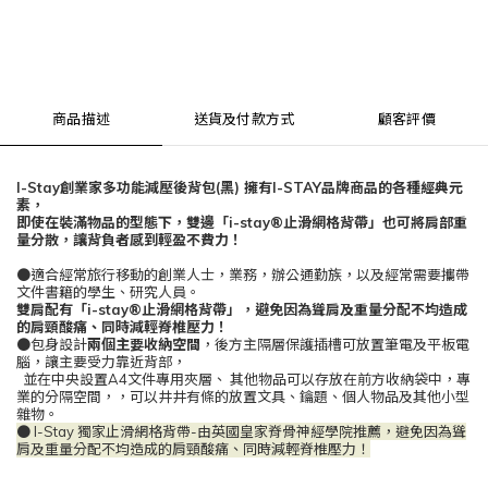
商品描述
送貨及付款方式
顧客評價
I-Stay創業家多功能減壓後背包(黑) 擁有I-STAY品牌商品的各種經典元
素，
即使在裝滿物品的型態下，雙邊「i-stay®止滑網格背帶」也可將肩部重
量分散，讓背負者感到輕盈不費力！
●適合經常旅行移動的創業人士，業務，辦公通勤族，以及經常需要攜帶
文件書籍的學生、研究人員。
雙肩配有「i-stay®止滑網格背帶」，避免因為聳肩及重量分配不均造成
的肩頸酸痛、同時減輕脊椎壓力！
●
包身設計
兩個主要收納空間
，後方主隔層保護插槽可放置筆電及平板電
腦，讓主要受力靠近背部，
並在中央設置A4文件專用夾層、 其他物品可以存放在前方收納袋中，專
業的分隔空間，，可以井井有條的放置文具、鑰題、個人物品及其他小型
雜物。
● I-Stay 獨家止滑網格背帶-由英國皇家脊骨神經學院推薦，避免因為聳
肩及重量分配不均造成的肩頸酸痛、同時減輕脊椎壓力！