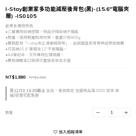
I-Stay創業家多功能減壓後背包(黑)-(15.6"電腦夾
層) -IS0105
創業系實用特色
•三層實用收納空間，物品分隔收納不雜亂
•輕量，使用輕量耐用材質，重量只有800g
•雙肩配有「i-stay®止滑網格背帶」 - 由英國皇家脊骨神經學院推薦 
•可容納15.6“筆電及12"平板電腦。
•A4筆記本、文件專用拉鍊隔層。
•雙側網眼束口側袋可置放雨傘及水壺
NT$1,880
NT$2,580
至
12/30 16:00
截止
全店，會員限定 全館商品滿3000 即享 黑
貓/順豐宅配免運
數量
加入追蹤清單