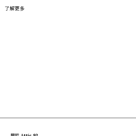
了解更多
關於
ttic 92
A