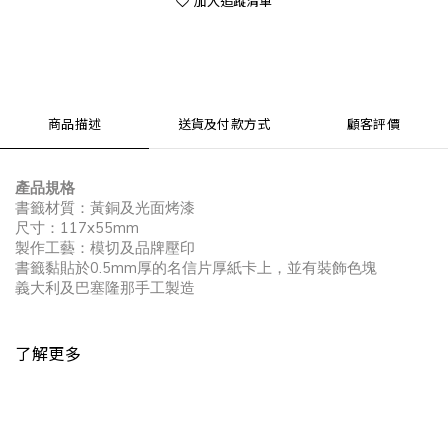
加入追蹤清單
商品描述
送貨及付款方式
顧客評價
產品規格
書籤材質：黃銅及光面烤漆
117x55mm
尺寸：
製作工藝：模切及品牌壓印
0.5mm
書籤黏貼於
厚的名信片厚紙卡上，並有裝飾色塊
義大利及巴塞隆那手工製造
了解更多