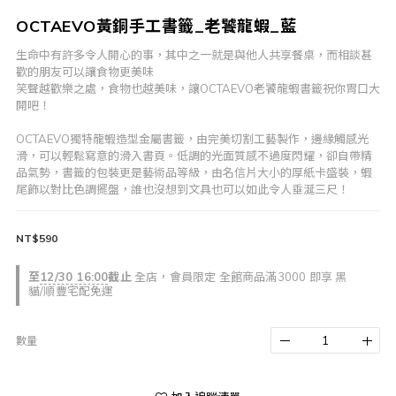
OCTAEVO黃銅手工書籤_老饕龍蝦_藍
生命中有許多令人開心的事，其中之一就是與他人共享餐桌，而相談甚
歡的朋友可以讓食物更美味
笑聲越歡樂之處，食物也越美味，讓OCTAEVO老饕龍蝦書籤祝你胃口大
開吧！
OCTAEVO獨特龍蝦造型金屬書籤，由完美切割工藝製作，邊緣觸感光
滑，可以輕鬆寫意的滑入書頁。低調的光面質感不過度閃耀，卻自帶精
品氣勢，書籤的包裝更是藝術品等級，由名信片大小的厚紙卡盛裝，蝦
尾飾以對比色調擺盤，誰也沒想到文具也可以如此令人垂涎三尺！
NT$590
至
12/30 16:00
截止
全店，會員限定 全館商品滿3000 即享 黑
貓/順豐宅配免運
數量