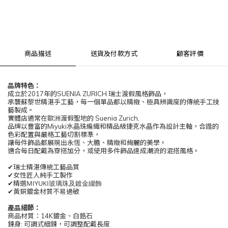
商品描述
送貨及付款方式
顧客評價
品牌特色：
成立於2017年的
SUENIA ZURICH
瑞士渡假風格飾品，
承襲
蘇黎世精湛手工藝，每一個單品都以精緻、極具辨識度的傳統手工技
藝製成。
實體店通常在歐洲渡假聖地的 Suenia Zurich,
品牌以
豐富的Miyuki水晶珠編織和精品級捷克水晶作為設計主軸，合諧
的
色彩配置與嚴格工藝
切割
標準，
讓每件飾品都展現出
永恆、大膽、精緻和絢麗的美學。
適合每日配戴為穿搭加分，或使用多件飾品達成潮流的混搭風格。
✔瑞士精湛傳統工藝品質
✔女性匠人純手工製作
MIYUKI玻璃珠及鍍金綴飾
✔精選
✔黃銅鍍金材質不易過敏
產品細節
：
商品材質：14K鍍金、白鋯石
鍊身: 可調式細鍊，可調整配戴長度