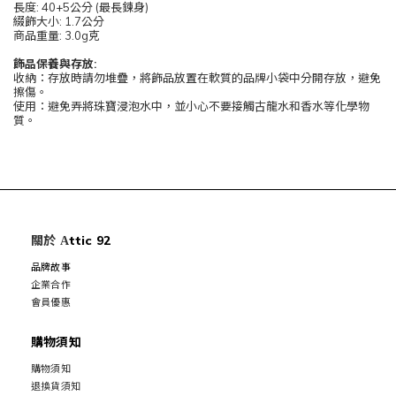
長度: 40+5公分 (最長鍊身)
綴飾大小: 1.7公分
商品重量: 3.0g克
飾品保養與存放:
收納：存放時請勿堆疊，將飾品放置在軟質的品牌小袋中分開存放，避免
擦傷。
使用：避免弄將珠寶浸泡水中，並小心不要接觸古龍水和香水等化學物
質。
關於
ttic 92
A
品牌故事
企業合作
會員優惠
購物須知
購物須知
退換貨須知