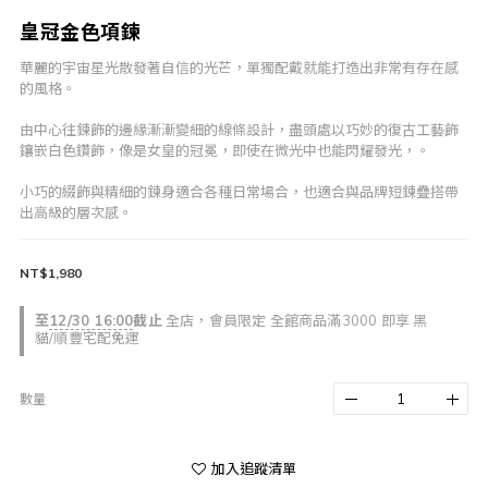
皇冠金色項鍊
華麗的宇宙星光散發著自信的光芒，單獨配戴就能打造出非常有存在感
的風格。
由中心往鍊飾的邊緣漸漸變細的線條設計，盡頭處以巧妙的復古工藝飾
鑲嵌白色鑽飾，像是女皇的冠冕，即使在微光中也能閃耀發光，。
小巧的綴飾與精細的鍊身適合各種日常場合，也適合與品牌短鍊疊搭帶
出高級的層次感。
NT$1,980
至
12/30 16:00
截止
全店，會員限定 全館商品滿3000 即享 黑
貓/順豐宅配免運
數量
加入追蹤清單