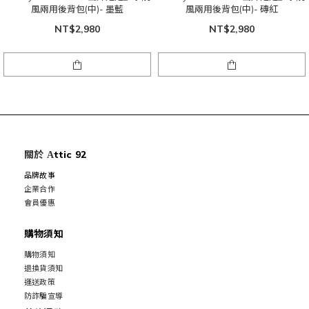
風兩用後背包(中)- 墨藍
風兩用後背包(中)- 磚紅
NT$2,980
NT$2,980
關於
ttic 92
A
品牌故事
企業合作
會員優惠
購物須知
購物須知
退換貨須知
運送政策
防詐騙宣導